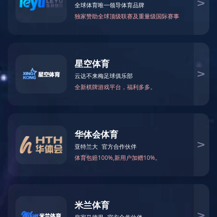
01
60V 42”交叉式零回转割草车
电压：
60V/80V