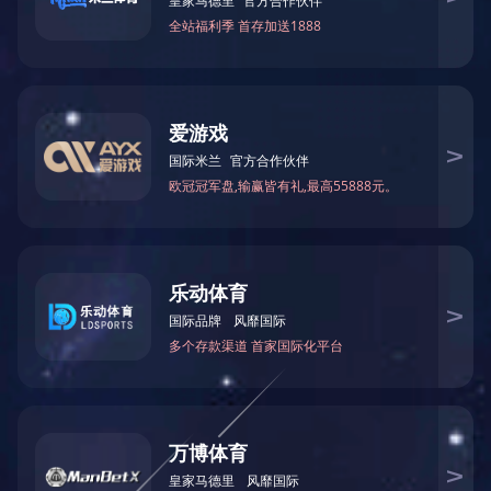
功率：
1.2KW
甲板尺寸：
42”
工作转速：
3200rpm
割刀电机