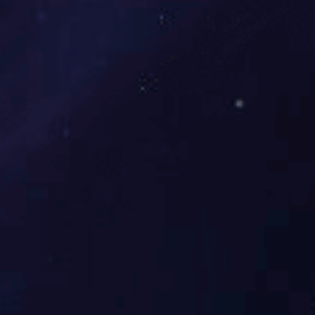
功率：
1.2KW
甲板尺寸：
42“
工作转速：
3200rpm
割刀电机