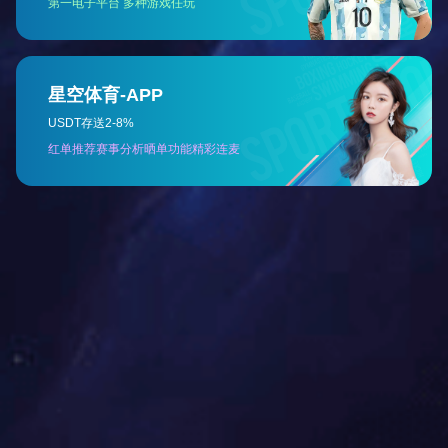
角度传感器
02
PRO 60V 42“骑乘式割草车
电压：
60V/80V