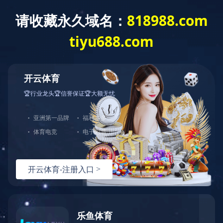
爱体育在线官网-爱体育在线官网（中国）
产品中心
通机
动力类
传感系统（机油传感器、报警器）