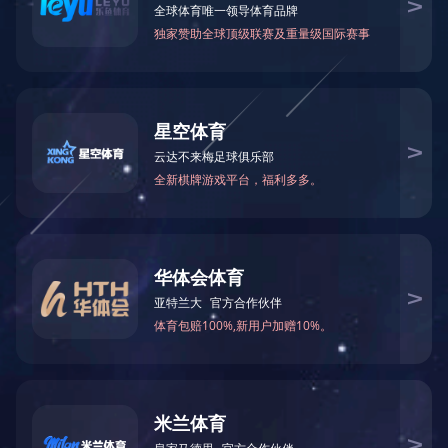
机油传感器
产品特点
相关产品