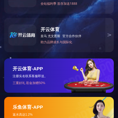
产品，并通过了市场验证。
查看更多
重庆瑜欣平瑞拥有工程、制造和销售能力。