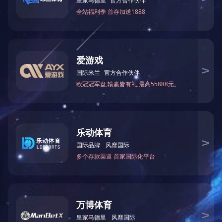
瑜欣手扶式电动园林工具电机控制器
800W 1000W 36V 48V 3000rpm无刷直流电机bldc电机是一款我
们自己生产的电机，已有4年历史。这是一款技术完善的成熟