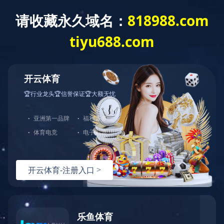
新闻中心
爱体育在线官网-爱体育在线官网（中国）
新闻中心
工信部发布首批专精特新“小巨人”企业名单