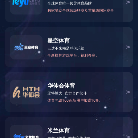
重庆日报记者6月18日从市经信委获悉，在日前工信部
发布的国内首批248家专精特新“小巨人”企业名录中，5家渝
企榜上有名。
这5家上榜渝企分别为重庆盾之王实业有限公司、重庆
品胜科技有限公司、神驰机电股份有限公司、爱体育在线官
网-爱体育在线官网（中国）和重庆盟讯电子科技有限公
司。它们的经营范围涉及标签打印机、小型汽油发电机、智
能装备及系统集成解决方案等。
工信部评选专精特新“小巨人”企业，是为鼓励企业专注